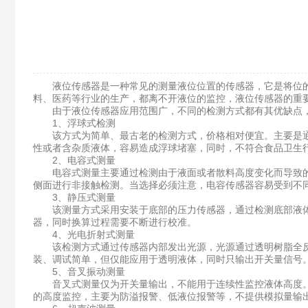
液位传感器是一种常见的测量液位位置的传感器，它是将位的
料、医药等行业的生产，都离不开液位的监控，液位传感器的重
由于液位传感器应用范围广，不同的检测方式都有其优缺点，
1、浮球式检测
该方式为简单、最古老的检测方式，价格相对便宜。主要是通
性或者含杂质液体，容易造成浮球堵塞，同时，不符合食品卫生
2、电容式测量
电容式测量主要通过检测由于液面或者散料高度变化而导致的
侧面进行非接触检测。当选择必须注意，电容传感器容易受到不
3、静压式测量
该测量方式采用安装于底部的压力传感器，通过检测底部液体
器，同时换算过程需要不断进行校准。
4、光电折射式测量
该检测方式通过传感器内部发出光源，光源通过透明树脂全反
装、调试简单，但仅能应用于透明液体，同时只输出开关量信号
5、音叉振动测量
音叉式测量仅为开关量输出，不能用于连续性监控液体高度。
的高度监控，主要为防溢报警、低液位报警等，不提供模拟量输