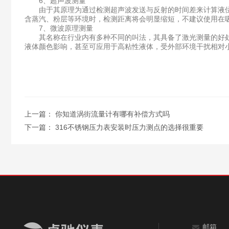
6、超声波测量
由于其原理为通过检测超声波发送与反射的时间差来计算液位
含蒸汽、粉层等环境时，检测距离将会明显缩短，不建议使用在
7、微波原理测量
其名称在行业内有多种不同的叫法，其具备了激光测量的好处
液体颜色影响，甚至可应用于高粘性液体，受外部环境干扰相对
上一篇：
你知道涡街流量计有哪有补偿方式吗
下一篇：
316不锈钢压力表安装时压力测点的选择很重要
邮箱