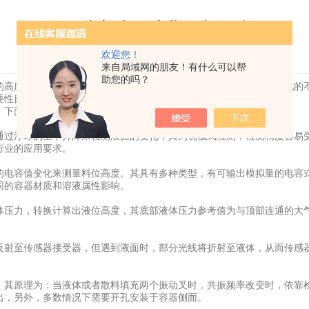
有哪些方法可以进行液位测量
欢迎您！
更新时间：2022-11-08 | 点击率：3613
来自局域网的朋友！有什么可以帮
助您的吗？
高度转化为电信号的形式进行输出。近年来，随着电子技术和自动化的不
要性日趋凸显，甚至直接影响着产品的质量。
下面我们来了解一下常见的液位测量方式。
过浮球的上下升降来检测液面的变化，其为机械式检测，检测精度容易受
行业的应用要求。
电容值变化来测量料位高度。其具有多种类型，有可输出模拟量的电容式
同的容器材质和溶液属性影响。
压力，转换计算出液位高度，其底部液体压力参考值为与顶部连通的大气
射至传感器接受器，但遇到液面时，部分光线将折射至液体，从而传感器
。
其原理为：当液体或者散料填充两个振动叉时，共振频率改变时，依靠检
出，另外，多数情况下需要开孔安装于容器侧面。