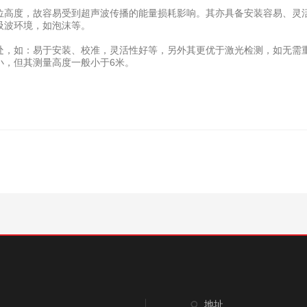
高度，故容易受到超声波传播的能量损耗影响。其亦具备安装容易、灵活
吸波环境，如泡沫等。
，如：易于安装、校准，灵活性好等，另外其更优于激光检测，如无需重
小，但其测量高度一般小于6米。
地址