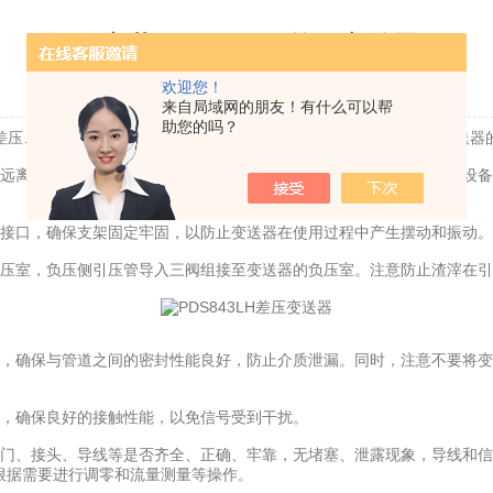
如何安装PDS843LH差压变送器？
欢迎您！
更新时间：2025-01-02 | 点击率：1900
来自局域网的朋友！有什么可以帮
助您的吗？
差压、流量，并将其转换为标准信号输出的设备。以下是安装差压变送器
离管道弯曲、分支和边缘部位，同时避免阀门、泵和其他流量调节设备
接口，确保支架固定牢固，以防止变送器在使用过程中产生摆动和振动。
室，负压侧引压管导入三阀组接至变送器的负压室。注意防止渣滓在引
上，确保与管道之间的密封性能良好，防止介质泄漏。同时，注意不要将
，确保良好的接触性能，以免信号受到干扰。
、接头、导线等是否齐全、正确、牢靠，无堵塞、泄露现象，导线和信
根据需要进行调零和流量测量等操作。