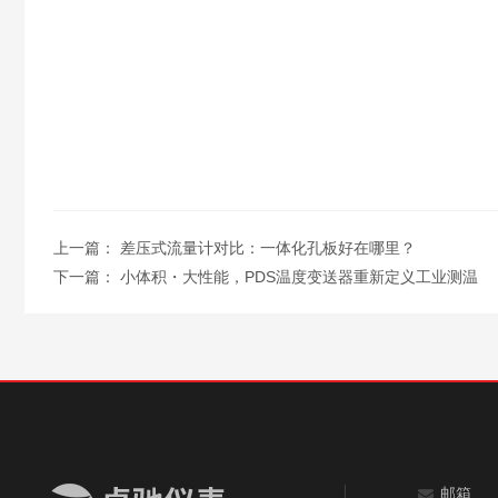
上一篇：
差压式流量计对比：一体化孔板好在哪里？
下一篇：
小体积・大性能，PDS温度变送器重新定义工业测温
邮箱