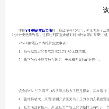
该
使用
YN-60耐震压力表
时，应缓慢开启阀门，使压力升至工
让指针突然降到零，这样碰到圆盘止动钉时指针会弯曲甚至中断
YN-60耐震压力表维护注意事项：
1、应根据规定的要求对仪器进行验证或维修。
2、拆下的仪器应存放在防尘、干燥和无腐蚀的环境中。
该会的YN-60耐震压力表故障排除方法还是得会。其在运行
1、指针抖动大。原因:被测介质压力高；压力表的安装位置
2、压力表没有指示。原因:压力导管上的切断阀没有打开；导