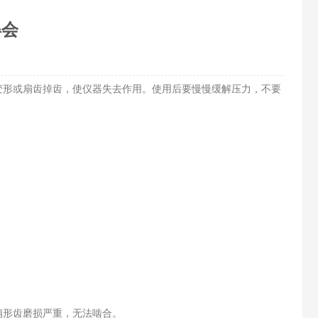
得会
变形或扇齿掉齿，使仪器失去作用。使用后要慢慢缓解压力，不要
扇形齿磨损严重，无法啮合。