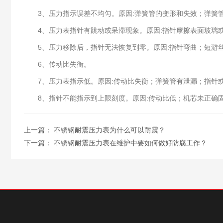
3、压力指示误差不均匀。原因:弹簧管的变形和失效；弹簧管
4、压力表指针有跳动或呆滞现象。原因:指针摩擦表面玻璃或
5、压力移除后，指针无法恢复到零。原因:指针弯曲；短游丝
6、传动比失衡。
7、压力表指示低。原因:传动比失衡；弹簧管有泄漏；指针或
8、指针不能指示到上限刻度。原因:传动比低；机芯未正确固
上一篇：
不锈钢耐震压力表为什么可以耐震？
下一篇：
不锈钢耐震压力表在维护中要如何做好防腐工作？