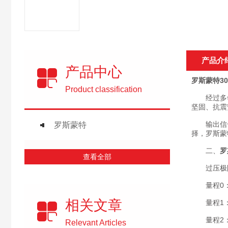
产品介
产品中心
罗斯蒙特30
Product classification
经过多年客
坚固、抗震
输出信号为4
罗斯蒙特
择，罗斯蒙
二、
罗
查看全部
过压极
量程0：75
相关文章
量程1：20
量程2：36
Relevant Articles