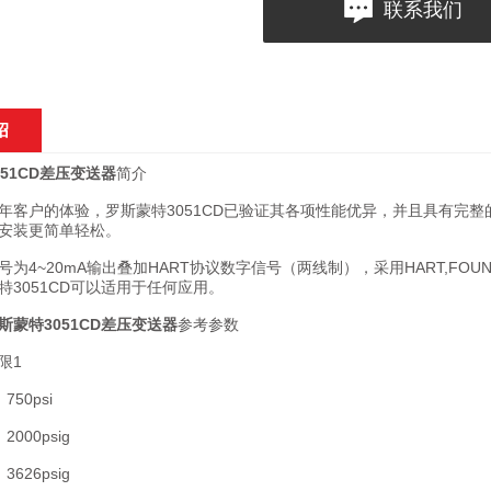
联系我们
绍
51CD差压变送器
简介
户的体验，罗斯蒙特3051CD已验证其各项性能优异，并且具有完整
安装更简单轻松。
~20mA输出叠加HART协议数字信号（两线制），采用HART,FOUNDA
特3051CD可以适用于任何应用。
斯蒙特3051CD差压变送器
参考参数
限1
0psi
00psig
26psig