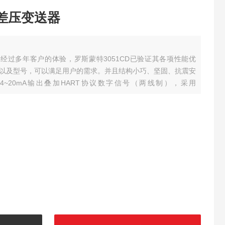
D差压变送器
，经过多年客户的体验，罗斯蒙特3051CD已验证其各项性能优
以及型号，可以满足用户的需求。并且结构小巧、坚固、抗震安
~20mA输出叠加HART协议数字信号（两线制），采用
线或Profibus-PA输出，由于提供了这么多选择，罗斯蒙特3051CD