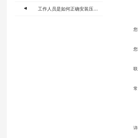
工作人员是如何正确安装压力表的
您
您
联
常
详