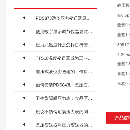
静压极限
在0.5ps
PDS873远传压力变送器原理及应用详解
量程0：0.5
使用数字显示调节仪需要注意哪些事项
量程1：0.5
压力式温度计是怎样进行安装的
3051C
4-20mA/
TTS18温度变送器成为工业温度测量的稳定精准之选
量程2-5：
差压式液位变送器的工作原理与选型指南
量程1： 2
量程0： 7
如何安装PDS843LH差压变送器？
卫生型隔膜压力表：食品医药行业的洁净守护者
说说不锈钢耐震压力表的测量范围
产品咨
差压变送器与压力变送器的区别及选型