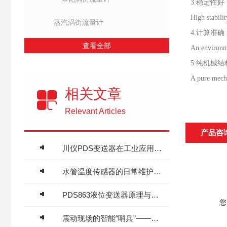
3.稳定性
High stabilit
蒸汽涡街流量计
4.计算准
查看全部
An environme
5.纯机械
A pure mecha
相关文章
Relevant Articles
产品咨
川仪PDS变送器在工业应用中的表现
水管温度传感器的日常维护与故障排查
PDS863液位变送器原理与工业储罐液位测量应用
您
震动现场的智能“哨兵”——耐震电接点压力表原理与自动化控制应用