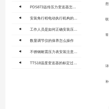
您
PDS873远传压力变送器怎样远程传输？
安装角行程电动执行机构的注意事项有几点
联
工作人员是如何正确安装压力表的
常
数显调节仪的保养怎么操作
不锈钢耐震压力表安装注意事项有哪些？
TTS18温度变送器的标定过程如下
详
补