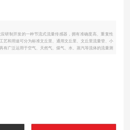
效应研制开发的一种节流式流量传感器，拥有准确度高、重复性
工艺和用途可分为标准文丘里、通用文丘里、文丘里流量管、小
具有广泛运用于空气、天然气、煤气、水、蒸汽等流体的流量测