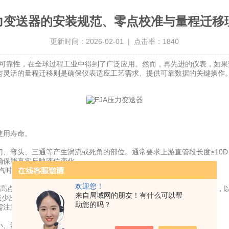
压力变送器的安装规范、零点校准与量程迁移
更新时间：2026-02-01 | 点击率：1840
和高可靠性，在全球过程工业中得到了广泛应用。然而，再先进的仪表，如
与灵活的量程迁移则是确保仪表适应工艺需求、提供可靠数据的关键操作
使用寿命。
弯头、三通等产生涡流或死角的部位。通常要求上游直管段长度≥10D，
确保能真实反映液位变化。
汽时，取压点应在管道侧面，并安装冷凝罐。
欢迎您！
最高点设置排气阀（液体介质）或在低点设置排污阀（气体/蒸汽介质），
来自局域网的朋友！有什么可以帮
减少压力传递的延迟和阻尼。
助您的吗？
需注意避免过热损坏仪表。
、温度适宜的地方。避免安装在温差变化剧烈或强电磁干扰的场所。