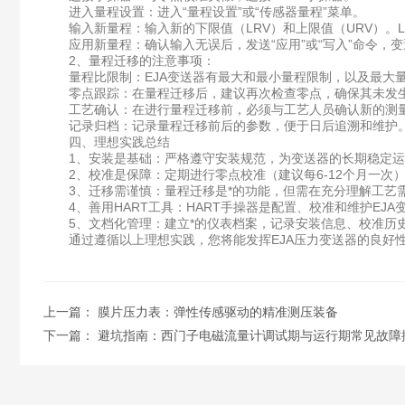
进入量程设置：​进入“量程设置”或“传感器量程”菜单。
输入新量程：​输入新的下限值（LRV）​和上限值（URV）。LR
应用新量程：​确认输入无误后，发送“应用”或“写入”命令，
2、量程迁移的注意事项：
量程比限制：​EJA变送器有最大和最小量程限制，以及最大量
零点跟踪：​在量程迁移后，建议再次检查零点，确保其未发
工艺确认：​在进行量程迁移前，必须与工艺人员确认新的测量
记录归档：​记录量程迁移前后的参数，便于日后追溯和维护
四、理想实践总结
1、安装是基础：​严格遵守安装规范，为变送器的长期稳定运
2、校准是保障：​定期进行零点校准（建议每6-12个月一次
3、迁移需谨慎：​量程迁移是*的功能，但需在充分理解工艺
4、善用HART工具：​HART手操器是配置、校准和维护EJ
5、文档化管理：​建立*的仪表档案，记录安装信息、校准历
通过遵循以上理想实践，您将能发挥EJA压力变送器的良好性
上一篇：
膜片压力表：弹性传感驱动的精准测压装备
下一篇：
避坑指南：西门子电磁流量计调试期与运行期常见故障