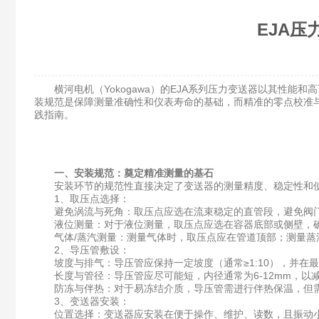
EJA
横河电机（Yokogawa）的EJA系列压力变送器以其性能
装规范是保障测量准确性和仪表寿命的基础，而精准的零点校准
践指南。
一、安装规范：奠定精准测量的基石
安装环节的规范性直接决定了变送器的测量精度、稳定性和
1、取压点选择：
避免涡流与死角：​取压点应选在流束稳定的直管段，避免阀门、
液位测量：​对于液位测量，取压点应选在容器底部或侧壁，
气体/蒸汽测量：​测量气体时，取压点应在管道顶部；测量蒸
2、导压管敷设：
坡度与排气：​导压管应保持一定坡度（通常≥1:10），并在
长度与管径：​导压管应尽可能短，内径通常为6-12mm，以
防冻与伴热：​对于易冻结介质，导压管需进行伴热保温，但
3、变送器安装：
位置选择：​变送器应安装在便于操作、维护、读数，且振动小