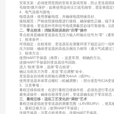
安装支架：​必须使用坚固的安装支架或管架，防止变送器因
毛细管/膜片保护：​如果使用远传法兰或毛细管，需妥善固定
4、电气连接与接地：
电缆选择：​使用屏蔽电缆，并确保电缆绝缘良好。
接线规范：​严格按照接线图进行接线，确保极性正确，端子
可靠接地：​变送器外壳和信号电缆屏蔽层必须可靠接地，以
二、零点校准：消除系统误差的“归零”操作
零点校准是确保变送器在无压力输入时输出信号为“零”（通常
1、校准条件：
环境稳定：​在校准前，变送器应在测量环境下稳定运行一段时
压力卸除：​确保变送器的高低压侧压力相等（通大气或通过
2、校准方法：
使用HART手操器（推荐）：​这是常用、精确的方法。
连接HART手操器到变送器信号回路。
进入“校准”菜单，选择“零点校准”。
确认当前压力为零，发送“零点调整”命令。
变送器会自动将当前输出调整为4mA（或0%）。
使用变送器本体零点螺钉（机械调整）：​部分老型号EJA变送
3、注意事项：
量程迁移前校准：​在进行量程迁移操作前，必须先进行零点
避免误操作：​确保在校准零点时，变送器确实处于零压状态
三、量程迁移：适应工艺变化的“调校”艺术
量程迁移是指改变变送器的测量范围（LRV和URV），使其输
1、量程迁移方法（使用HART手操器）：
连接手操器：​与零点校准类似，连接HART手操器。