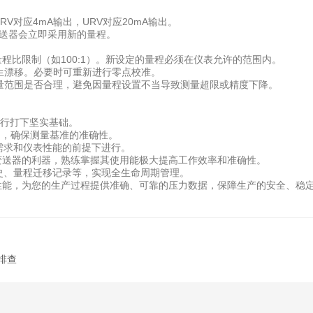
V对应4mA输出，URV对应20mA输出。
变送器会立即采用新的量程。
程比限制（如100:1）。新设定的量程必须在仪表允许的范围内。
生漂移。必要时可重新进行零点校准。
范围是否合理，避免因量程设置不当导致测量超限或精度下降。
。
行打下坚实基础。
），确保测量基准的准确性。
需求和仪表性能的前提下进行。
A变送器的利器，熟练掌握其使用能极大提高工作效率和准确性。
史、量程迁移记录等，实现全生命周期管理。
能，为您的生产过程提供准确、可靠的压力数据，保障生产的安全、稳
排查