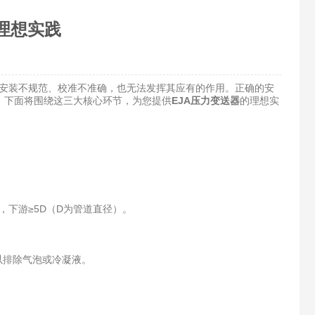
理想实践
果安装不规范、校准不准确，也无法发挥其应有的作用。正确的安
。下面将围绕这三大核心环节，为您提供
EJA压力变送器
的理想实
下游≥5D（D为管道直径）。
以排除气泡或冷凝液。