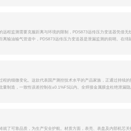
的远程监测需要克服距离与环境的限制，PDS873远传压力变送器凭借
距离输油输气管道中，PDS873远传压力变送器是泄漏监测的前哨。在绵
产过程的细微变化。这款代表国产测控技术水平的产品家族，正通过持续
量制造，一致性误差控制在±0.1%FS以内。全焊接金属膜盒杜绝泄漏
就了可靠品质，为生产安全护航。材质方面，表壳、表盘及内部机芯关键部