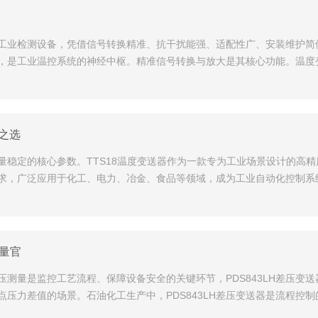
工业检测设备，凭借信号转换精准、抗干扰能强、适配性广、安装维护简
，是工业温控系统的神经中枢。​精准信号转换与放大是其核心功能。温
之选
稳定的核心参数。TTS18温度变送器作为一款专为工业场景设计的高精度
求，广泛应用于化工、电力、冶金、食品等领域，成为工业自动化控制系
量官​
测量是监控工艺流程、保障设备安全的关键环节，PDS843LH差压变
压力差值的场景。​石油化工生产中，PDS843LH差压变送器是流程