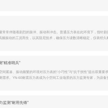
量常常伴随着剧烈的脉冲、振动和冲击。普通压力表在此环境下，指针剧
高频振动的工况而生，以其阻尼技术，确保压力读数清晰稳定，仪表经久耐用
“精准哨兵”​
间紧凑、振动频繁的环境对压力表的“小巧性”与“抗干扰性”提出双重要
需求。YN-60耐震压力表成为小空间工业场景的压力监测专家，为设备
监测“耐用先锋”