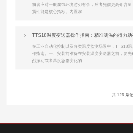
前者应对一般腐蚀环境游刃有余，后者凭借更高钼含量
震性能是核心指标。内置灌...
TTS18温度变送器操作指南：精准测温的得力助
在工业自动化控制以及各类温度监测场景中，TTS1
作指南。一、安装前准备在安装温度变送器之前，要先
烈振动或者温度急剧变化的...
共 126 条