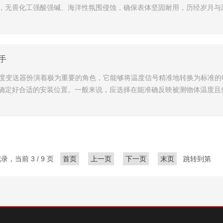
，无畏化工强酸强碱、海洋性氛围侵蚀，确保表体坚固耐用，历经岁月与
手
8温度变送器扮演着极为重要的角色，它能够将温度信号精准地转换为标准
确定好合适的安装位置。一般来说，应选择在能准确反映被测物体温度且
记录，当前 3 / 9 页
首页
上一页
下一页
末页
跳转到第