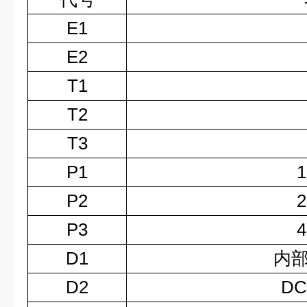
E1
E2
T1
T2
T3
P1
1
P2
2
P3
4
D1
内部
D2
D