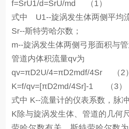
f=SrU1/d=SrU/md （1）
式中 U1--旋涡发生体两侧平均流
Sr--斯特劳哈尔数；
m--旋涡发生体两侧弓形面积与
管道内体积流量qv为
qv=πD2U/4=πD2mdf/4Sr （2
K=f/qv=[πD2md/4Sr]-1 （3）
式中 K--流量计的仪表系数，脉冲数
K除与旋涡发生体、管道的几何
劳哈尔数有关。斯特劳哈尔数为