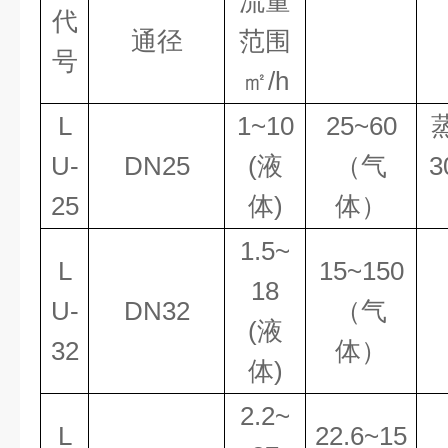
流量
代
通径
范围
号
㎡
/h
L
1~10
25~60
U-
DN25
(液
（气
25
体)
体）
1.5~
L
15~150
18
U-
DN32
（气
(液
32
体）
体)
2.2~
L
22.6~15