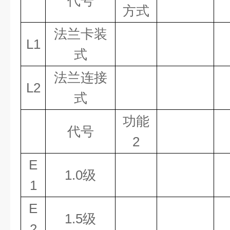
代号
方式
法兰卡装
L1
式
法兰连接
L2
式
功能
代号
2
E
1.0级
1
E
1.5级
2