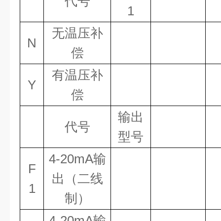
代号
1
无温压补
N
偿
有温压补
Y
偿
输出
代号
型号
4-20mA输
F
出（二线
1
制）
4-20mA输