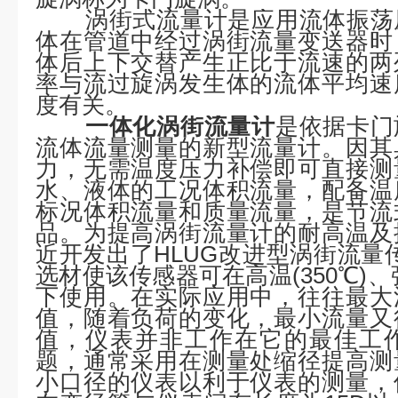
涡街式流量计是应用流体振荡
体在管道中经过涡街流量变送器时
体后上下交替产生正比于流速的两
率与流过旋涡发生体的流体平均速
度有关。
一体化涡街流量计
是依据卡门
流体流量测量的新型流量计。因其
力，无需温度压力补偿即可直接测
水、液体的工况体积流量，配备温
标况体积流量和质量流量，是节流
品。为提高涡街流量计的耐高温及
近开发出了HLUG改进型涡街流量
选材使该传感器可在高温(350℃)、
下使用。在实际应用中，往往最大
值，随着负荷的变化，最小流量又
值，仪表并非工作在它的最佳工
题，通常采用在测量处缩径提高测
小口径的仪表以利于仪表的测量，