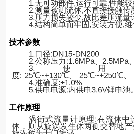
1.无可动部件,运行可靠,性能较
2.测量被测流体,不直接接触传
3.压力损失较少,故比差压流量
4.结构简单而牢固,安装方便,
技术参数
1.口径:DN15-DN200
2.公称压力:1.6MPa、2.5MPa
3.使用
度:-25℃~+130℃、-25℃~+250℃、
4.准确度:±1.0%
5.供电电源:内供电3.6V锂电池
工作原理
涡街式流量计原理:在流体中
体，则从旋涡发生体两侧交替地产
旋涡称为卡门旋涡。