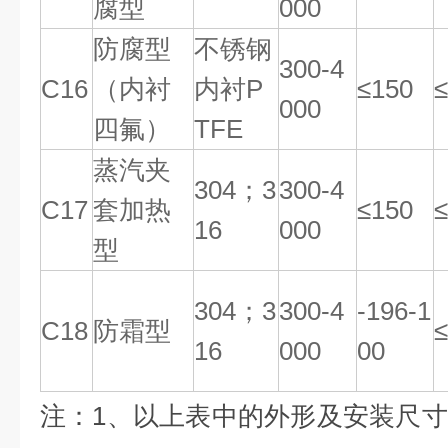
腐型
000
防腐型
不锈钢
300-4
C16
（内衬
内衬P
≤150
≤
000
四氟）
TFE
蒸汽夹
304；3
300-4
C17
套加热
≤150
≤
16
000
型
304；3
300-4
-196-1
C18
防霜型
≤
16
000
00
注：1、以上表中的外形及安装尺