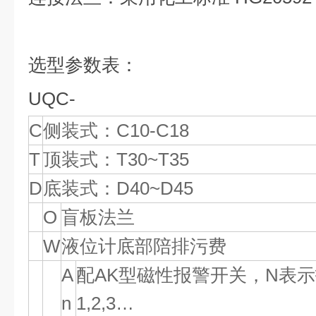
选型参数表：
UQC-
C
侧装式：C10-C18
T
顶装式：T30~T35
D
底装式：D40~D45
O
盲板法兰
W
液位计底部陪排污费
A
配AK型磁性报警开关，N表示
n
1,2,3…