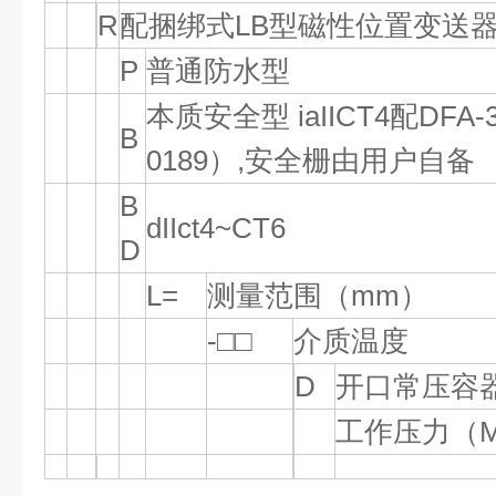
R
配捆绑式LB型磁性位置变送器，
P
普通防水型
本质安全型 iaIICT4配DFA
B
0189）,安全栅由用户自备
B
dIIct4~CT6
D
L=
测量范围（mm）
-□□
介质温度
D
开口常压容
工作压力（M