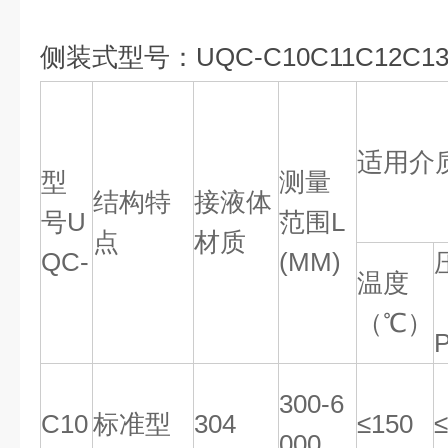
侧装式型号：UQC-C10C11C12C13C
适用介
型
测量
结构特
接液体
号U
范围L
点
材质
QC-
(MM)
温度
（℃）
300-6
C10
标准型
304
≤150
≤
000