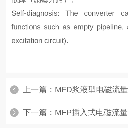
Self-diagnosis: The converter c
functions such as empty pipeline, 
excitation circuit).
上一篇：
MFD浆液型电磁流
下一篇：
MFP插入式电磁流