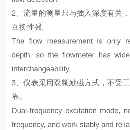
2、流量的测量只与插入深度有关
互换性强。
The flow measurement is only rel
depth, so the flowmeter has wide 
interchangeability.
3、仪表采用双频励磁方式，不受
靠。
Dual-frequency excitation mode, n
frequency, and work stably and relia