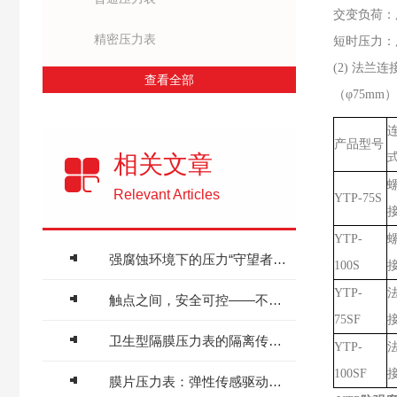
交变负荷：
精密压力表
短时压力：用至
(2) 法兰
查看全部
（φ75mm） 
产品型号
相关文章
Relevant Articles
YTP-75S
YTP-
强腐蚀环境下的压力“守望者”——耐酸压力表原理与化工流程应用
100S
YTP-
触点之间，安全可控——不锈钢电接点压力表工作原理与工业报警联锁应用
75SF
卫生型隔膜压力表的隔离传压原理与食药无菌产线应用
YTP-
100SF
膜片压力表：弹性传感驱动的精准测压装备