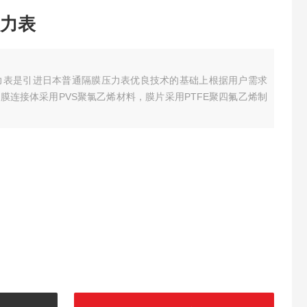
力表
膜压力表是引进日本普通隔膜压力表优良技术的基础上根据用户需求
膜连接体采用PVS聚氯乙烯材料，膜片采用PTFE聚四氟乙烯制