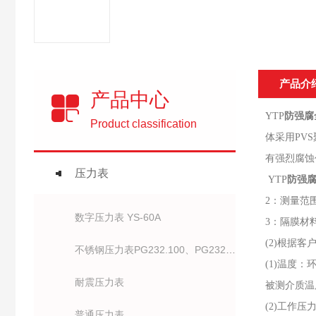
产品介
产品中心
YTP
防强腐
Product classification
体采用PV
有强烈腐蚀
压力表
YTP
防强
2：测量范围（M
数字压力表 YS-60A
3：隔膜材
(2)根据
不锈钢压力表PG232.100、PG232.63、
(1)温度：环
耐震压力表
被测介质
(2)工作
普通压力表