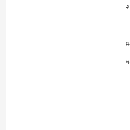
常
详
补