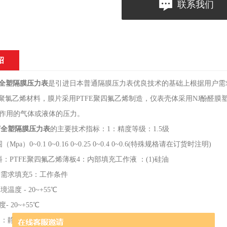
联系我们
绍
全塑隔膜压力表
是引进日本普通隔膜压力表优良技术的基础上根据用户需
S聚氯乙烯材料，膜片采用PTFE聚四氟乙烯制造，仪表壳体采用NJ酚醛
作用的气体或液体的压力。
腐全塑隔膜压力表
的主要技术指标：1：精度等级：1.5级
pa）0~0.1 0~0.16 0~0.25 0~0.4 0~0.6(特殊规格请在订货时注明)
料：PTFE聚四氟乙烯薄板4：内部填充工作液 ：(1)硅油
客户需求填充5：工作条件
境温度 - 20~+55℃
温度- 20~+55℃
压力：静负荷：用至测量上限值的3/4