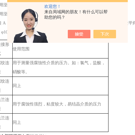
用至测量上限值的2/3
欢迎您！
来自局域网的朋友！有什么可以帮
测量上限值6：连接尺寸 (1)螺纹连接：M20*1.5(G3/8″ G1/2″)
助您的吗？
连接 A：机械工业部标准JB81-5 《平焊钢法兰》B:化学工业部标准《耐
φ100mm8:YTP
防强腐全塑隔膜压力表
的型号及形式
连接形
使用范围
式
螺纹连
用于测量强腐蚀性介质的压力。如：氯气，盐酸，
接
硝酸等。
螺纹连
同上
接
法兰连
用于腐蚀性强烈，粘度较大，易结晶介质的压力
接
法兰连
同上
接