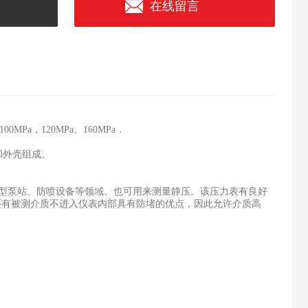
在线留言
，100MPa，120MPa、160MPa．
和外壳组成。
型泵站、防喷设备等领域。也可用来测量静压。该
压力表
有良好
还有被测介质不进入仪表内部具有防堵的优点，因此允许介质高