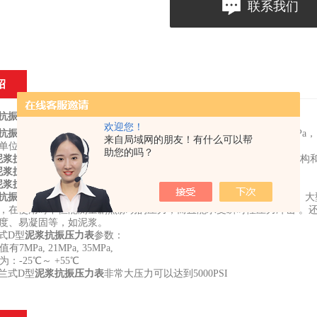
联系我们
绍
抗振压力表
主要技术参数
欢迎您！
抗振压力表
测量范围：16MPa， 25MPa, 35MPa, 40MPa，60MPa, 80MPa
来自局域网的朋友！有什么可以帮
：PSI,Kg/cm2, kpa, bar。
助您的吗？
泥浆抗振压力表
结构：仪表主要由密封垫，膜片组，叉簧，传动指示机构
泥浆抗振压力表
工作温度：仪表正常工作环境温度为-25℃～55℃
泥浆抗振压力表
连接方式：法兰连接
抗振压力表
应用于石油、化工、机械、煤碳、冶金、电力、地质矿山、大
，在使用时不但能测量剧烈脉动的压力，而且能承受瞬时性压力冲击 。
度、易凝固等，如泥浆。
兰式D型
泥浆抗振压力表
参数：
有7MPa, 21MPa, 35MPa,
为：-25℃～ +55℃
0法兰式D型
泥浆抗振压力表
非常大压力可以达到5000PSI