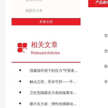
产品咨
精密压力表
查看全部
您
相关文章
您
Relevant Articles
联
强腐蚀环境下的压力“守望者”——耐酸压力表原理与化工流程应用
触点之间，安全可控——不锈钢电接点压力表工作原理与工业报警联锁应用
常
卫生型隔膜压力表的隔离传压原理与食药无菌产线应用
膜片压力表：弹性传感驱动的精准测压装备