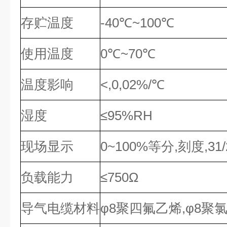
存贮温度
-40℃~100℃
使用温度
0℃~70℃
温度影响
<,0,02%/℃
湿度
≤95%RH
现场显示
0~100%等分,刻度,31/2
负载能力
≤750Ω
导气电缆材料
φ8聚四氟乙烯,φ8聚