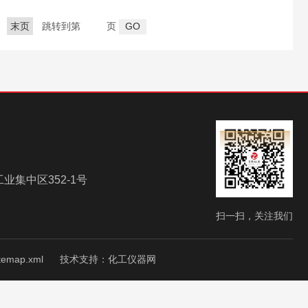
末页
跳转到第
页
集中区352-1号
扫一扫，关注我们
itemap.xml
技术支持：
化工仪器网