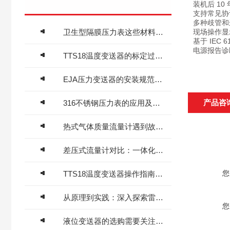
装机后 10
支持常见协
多种歧管和
卫生型隔膜压力表这些材料决定了它的技术特性
现场操作显
基于 IEC
电源报告诊
TTS18温度变送器的标定过程如下
EJA压力变送器的安装规范、零点校准与量程迁移理想实践
产品咨
316不锈钢压力表的应用及优势
热式气体质量流量计遇到故障怎么处理
差压式流量计对比：一体化孔板好在哪里？
您
TTS18温度变送器操作指南：精准测温的得力助手
从原理到实践：深入探索雷达物位计的工作原理与应用实例
您
液位变送器的选购需要关注哪些方面