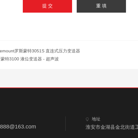
semount罗斯蒙特3051S 直连式压力变送器
蒙特3100 液位变送器 - 超声波
地址
8888@163.com
淮安市金湖县金北街道工业