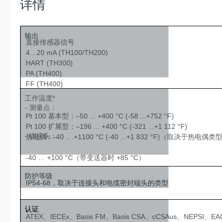
详情
输出
直接传感器信号
4…20 mA (TH100/TH200)
HART (TH300)
PA (TH400)
FF (TH400)
工作温度*
- 测量点：
Pt 100 基本型：–50 ... +400 °C (-58 ...+752 °F)
Pt 100 扩展型：–196 ... +400 °C (-321 ...+1 112 °F)
- 连接头：
热电偶：-40 .. .+1100 °C (-40 ...+1 832 °F)（取决于热电偶类
-40 … +100 °C（带变送器时 +85 °C）
防护等级
IP54-68，取决于连接头和电缆密封端头的类型
认证
ATEX、IECEx、Basis FM、Basis CSA、cCSAus、NEP