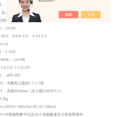
助您的吗？
-100kPa～100MPa
力：Min 1Pa电流：Min 1uA
范围：0~20mA
：24VDC
力：0.05% F.S， 0.1% F.S
%±1d
：5~50℃
作时间：≥16小时
/2LCD 5 1/2LCD
：≤80% RH
力：为量程上限的1.2~1.5倍
寸：表盘Ø150mm（压力接口M20*1.5）
.2kg
220VAC 50Hz/Out:DC12V 500mA
BS-C06型精密数字式压力计,智能数显压力表使用操作