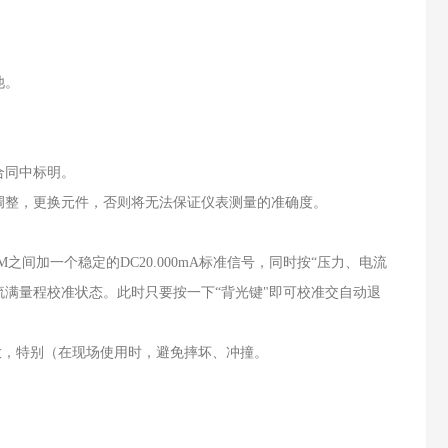
池。
合同中标明。
调整，更换元件，否则将无法保证仪表测量的准确度。
M之间加一个稳定的DC20.000mA标准信号，同时按“压力、电流
入电流满量程校准状态。此时只要按一下“背光键"即可校准交自动退
心轻放，特别（在现场使用时，避免摔坏、冲撞。