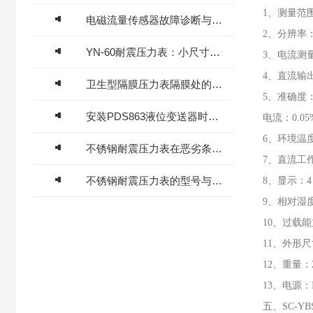
1、测量范围：
电磁流量传感器故障诊断与维护保养
2、分辨率：压
YN-60耐震压力表：小尺寸大能量，工业压力监测“精准哨兵”​
3、电流测量
4、直流输出
卫生型隔膜压力表隔膜处的液体是什么？
5、准确度：压
安装PDS863液位变送器时有哪些要求？
电流：0.05
6、环境温度
不锈钢耐震压力表在恶劣条件下的应用与优势
7、直流工
不锈钢耐震压力表的型号与规格解析
8、显示：4 1
9、相对湿度
10、过载能
11、外形尺
12、重量：2
13、电源：In:
五、SC-Y