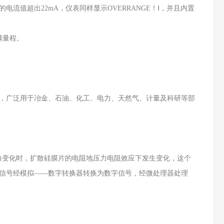
值超出22mA，仪表同样显示OVERRANGE！Ⅰ，并且内置
满量程。
，广泛用于冶金、石油、化工、电力、天然气、计量及科研等部
力变化时，扩散硅膜片的电阻地压力电阻效应下发生变化，这个
信号经模拟——数字转换器转换为数字信号，经微处理器处理