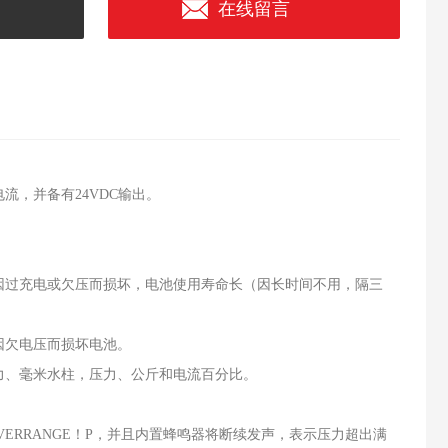
在线留言
，并备有24VDC输出。
因过充电或欠压而损坏，电池使用寿命长（因长时间不用，隔三
因欠电压而损坏电池。
力、毫米水柱，压力、公斤和电流百分比。
VERRANGE！P，并且内置蜂鸣器将断续发声，表示压力超出满