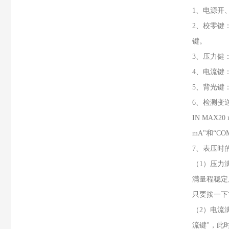
1、电源开
2、校零键
键。
3、压力健：
4、电流键
5、背光键
6、检测变送
IN MAX
mA"和“
7、表压时
（1）压力满
满量程稳定
只要按一下
（2）电流
流键"，此