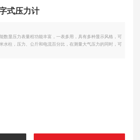
密数字式压力计
计,智能数显压力表量程功能丰富，一表多用，具有多种显示风格，可
米水柱，压力、公斤和电流百分比，在测量大气压力的同时，可
。