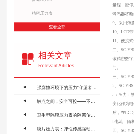
量程，应停
精密压力表
蜂鸣器将断
9、采用薄
查看全部
10、LC
11、便携
二、SC-Y
相关文章
该精密数字
Relevant Articles
门。
三、SC-Y
2、SC-Y
强腐蚀环境下的压力“守望者”——耐酸压力表原理与化工流程应用
a：压力：
触点之间，安全可控——不锈钢电接点压力表工作原理与工业报警联锁应用
变化作为电
后，在LC
卫生型隔膜压力表的隔离传压原理与食药无菌产线应用
b电流：随
膜片压力表：弹性传感驱动的精准测压装备
四、SC-Y