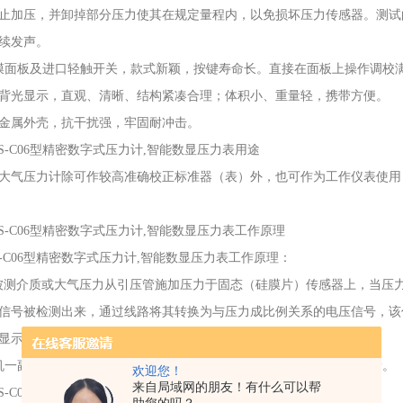
止加压，并卸掉部分压力使其在规定量程内，以免损坏压力传感器。测试的电流
续发声。
膜面板及进口轻触开关，款式新颖，按键寿命长。直接在面板上操作调校
D带背光显示，直观、清晰、结构紧凑合理；体积小、重量轻，携带方便。
式金属外壳，抗干扰强，牢固耐冲击。
BS-C06型精密数字式压力计,智能数显压力表用途
大气压力计除可作较高准确校正标准器（表）外，也可作为工作仪表使用
BS-C06型精密数字式压力计,智能数显压力表工作原理
BS-C06型精密数字式压力计,智能数显压力表工作原理：
被测介质或大气压力从引压管施加压力于固态（硅膜片）传感器上，当压
信号被检测出来，通过线路将其转换为与压力成比例关系的电压信号，该
D显示器上显示出被检介质压力值的数字。
机一副表笔插入仪器面板上相应的孔内，将仪表打开至电流档即可测量。
欢迎您！
来自局域网的朋友！有什么可以帮
BS-C06型精密数字式压力计,智能数显压力表技术指标