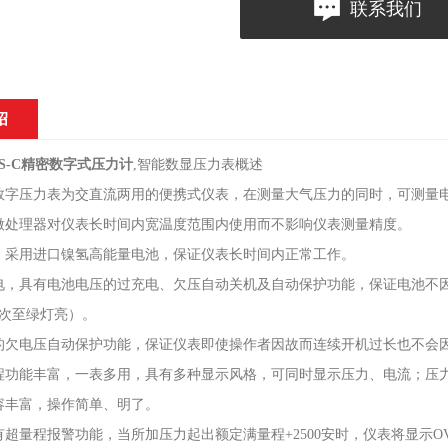
联系我们
绍
YBS-C精密数字式压力计
,智能数显压力表概述
数字压力表为交直流两用的便携式仪表，在测量大气压力的同时，可测量电流
微处理器对仪表长时间内宽温度范围内使用而不影响仪表测量精度。
。采用进口镍氢高能量电池，保证仪表长时间内正常工作。
电，具有电池电压的过充电、欠压自动关机及自动保护功能，保证电池不
次至绿灯亮）。
的欠电压自动保护功能，保证仪表即使操作者因故而连续开机过长也不会
程功能丰富，一表多用，具有多种显示风格，可同时显示压力、电流；压
容丰富，操作简单、明了。
有超量程报警功能，当所加压力起出额定满量程+2500安时，仪表将显示O