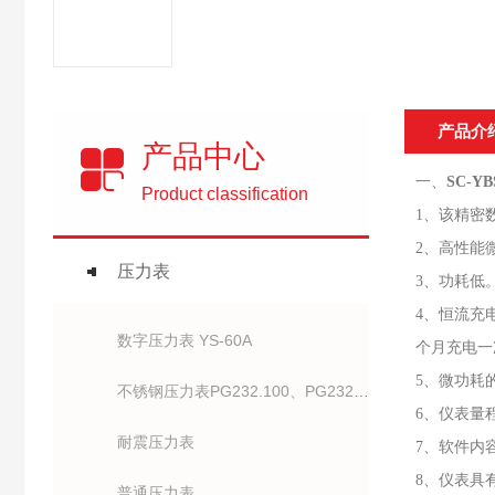
产品介
产品中心
一、
SC-
Product classification
1、该精密
2、高性能
压力表
3、功耗低
4、恒流充
数字压力表 YS-60A
个月充电一
5、微功耗
不锈钢压力表PG232.100、PG232.63、
6、仪表量
耐震压力表
7、软件内
8、仪表具
普通压力表