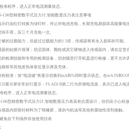
校准程序，进入正常电流测量状态。
BS-C06型精密数字式压力计,智能数显压力表注意事项
指示灯由红灯转换为绿灯时，停止对电池充电，长期充电易损坏高能量电
时间不用，应三个月充电一次。
足够的过载能力，但超过过载能力的1.5倍，传感器将有永入损坏的可能。
感器的硅膜片很薄；切忌固体、颗粒或其它硬物进入传感器内，请在定货
门的检测技能和专用的检测设备，切勿随意打开机盖进行检修，更不允许
电烙铁等其他发热体靠近显示屏及壳体。
量程校准：按“电流键"将显示切换到mA和%同时显示状态。在mA IN和CO
LCD显示屏非常好行显示：FS ADJ B第二行为所测电流值，表示已进
准程序，进入正常电流测量状态。
YBS-C06型精密数字式压力计,智能数显压力表虽有抗震设计，但仍应小
传感器内部密封材料为丁晴橡胶，请勿与机油等其他有腐蚀性溶剂接触。
避免在下列场所存放使用仪表
大