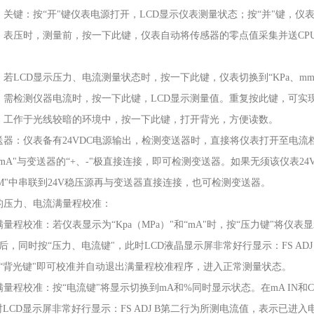
、关键：按“开"键仪表电源打开，LCD显示仪表测量状态；按“并"键，仪
：表压时，测量前，按一下此键，仪表自动将传感器的零点值采集并送CP
若LCD显示压力、电流测量状态时，按一下此键，仪表切换到“KPa、mmH2O
：需检测仪器电流时，按一下此键，LCD显示测量值。重复按此键，可实
：工作于光线较暗的环境中，按一下此键，打开背光，方便读数。
器：仪表备有24VDC电源输出，检测变送器时，直接将仪表打开至电流档，红表
20 mA"与变送器的“+、-"极直接连接，即可检测变送器。如果无须该仪表24
COM"中串联到24V稳压源再与变送器直接连接，也可检测变送器。
的压力、电流满量程校准：
量程校准：若仪表显示为“Kpa（MPa）"和“mA"时，按“压力键"将仪表显示切
后，同时按“压力、电流键"，此时LCD液晶显示屏非常好行显示：FS A
“背光键"即可校准并自动退出满量程校准程序，进入正常测量状态。
满量程校准：按“电流键"将显示切换到mA和%同时显示状态。在mA IN和C
时LCD显示屏非常好行显示：FS ADJ B第二行为所测电流值，表示已