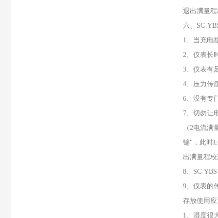
退出满量程
六、SC-Y
1、当充电
2、仪表长
3、仪表有
4、压力传
6、没有专
7、切勿让
（2电流满
键"，此时
出满量程校
8、SC-
9、仪表的
存放使用应
1、湿度很