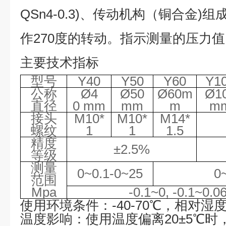
QSn4-0.3)
、传动机构（铜合金
)
组
作
270
度的转动。指示测量的压力值
主要技术指标
型号
Y40
Y50
Y60
Y1
公称
Ø
4
Ø
50
Ø
60m
Ø
1
直径
0
mm
mm
m
m
接头
M10*
M10*
M14*
螺纹
1
1
1.5
精度
±2.5%
等级
测量
0~0.1-0~25
0
范围
Mpa
-0.1~0, -0.1~0.0
使用环境条件：
-40-70
℃，相对湿
温度影响：使用温度偏离
20
±
5
℃时