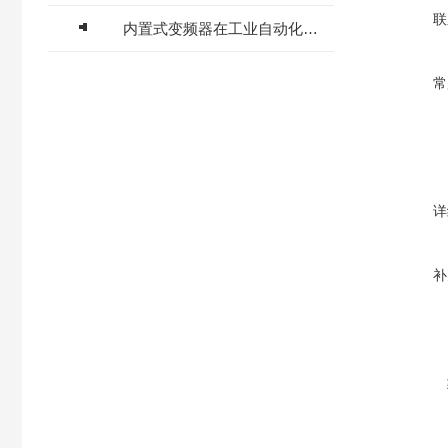
联
内置式变频器在工业自动化中的应用实践
常
详
补