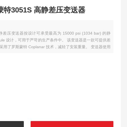
斯蒙特3051S 高静差压变送器
高静差压变送器按设计可承受最高为 15000 psi (1034 bar) 的静
odule 设计，可用于严苛的生产条件中。 该变送器是一款可提供差
了罗斯蒙特 Coplanar 技术，减轻了安装重量。 变送器使用
受高静压工况。