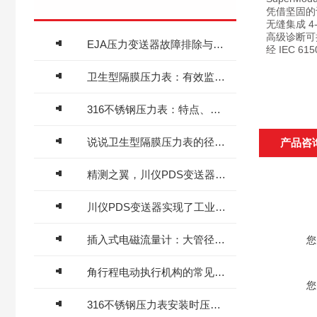
凭借坚固的
无缝集成 4-
高级诊断可
EJA压力变送器故障排除与解决方法
经 IEC 6
卫生型隔膜压力表：有效监测卫生设备的压力变化
316不锈钢压力表：特点、应用及维护指南
说说卫生型隔膜压力表的径向和轴向区别
产品咨
精测之翼，川仪PDS变送器的工艺进化论
川仪PDS变送器实现了工业过程的智能化和自动化
插入式电磁流量计：大管径流体计量的节能型解决方案
您
角行程电动执行机构的常见故障特征有哪些
您
316不锈钢压力表安装时压力测点的选择很重要