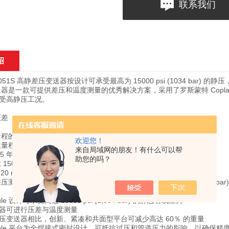
联系我们
绍
051S 高静差压变送器按设计可承受最高为 15000 psi (1034 bar) 
送器是一款可提供差压和温度测量的优秀解决方案，采用了罗斯蒙特 Copla
受高静压工况。
压差
的 ±0.055%
欢迎您！
程上限的 ±0.35 (URL)，可稳定使用 10 年
来自局域网的朋友！有什么可以帮
15 年的有限保修
助您的吗？
150:1
20 mA HART，WirelessHART ，FOUNDATION 现场总线
量高达 150 psi (623 bar)，最大工作压力高达 15000 psi (1034 bar)
ule 设计可承受高达 15000 psi (1,034 bar) 的静态管线压力
器可进行压差与温度测量
压变送器相比，创新、紧凑和共面型平台可减少高达 60％ 的重量
odule 平台为全焊接式密封设计，可抵抗过压和管道压力的影响，以确保精度达