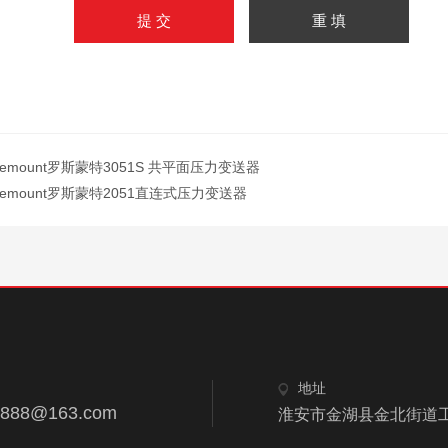
semount罗斯蒙特3051S 共平面压力变送器
semount罗斯蒙特2051直连式压力变送器
地址
8888@163.com
淮安市金湖县金北街道工业