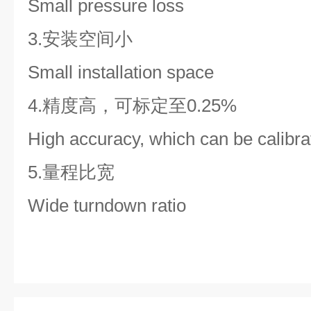
Small pressure loss
3.安装空间小
Small installation space
4.精度高，可标定至0.25%
High accuracy, which can be calibr
5.量程比宽
Wide turndown ratio