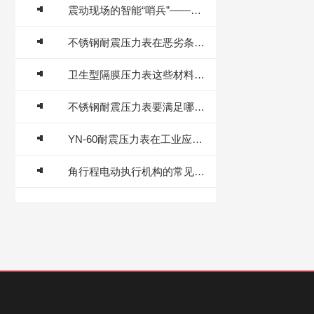
震动现场的智能“哨兵”——耐震电接点压力表原理与自动化控制应用
不锈钢耐震压力表在恶劣条件下的应用与优势
卫生型隔膜压力表这些材料决定了它的技术特性
不锈钢耐震压力表要满足哪些技术要求？
YN-60耐震压力表在工业应用中的重要性与技术特点
角行程电动执行机构的常见故障特征有哪些