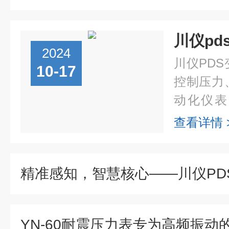
川仪pd
2024
川仪PD
10-17
控制压力
动化仪表
工、冶金
查看详情 
变送器的
述：这是一
YN-60耐震压力表专为高频振动