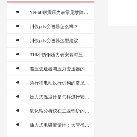
YN-60耐震压力表常见故障及排除方法
川仪pds变送器怎么样？
川仪pds变送器选型建议
316不锈钢压力表安装时压力测点的选择很重要
差压变送器与压力变送器的区别及选型
角行程电动执行机构的常见故障特征有哪些
压力式温度计是怎样进行安装的
氧化锆分析仪在工业锅炉的应用
插入式电磁流量计：大管径流体计量的节能型解决方案