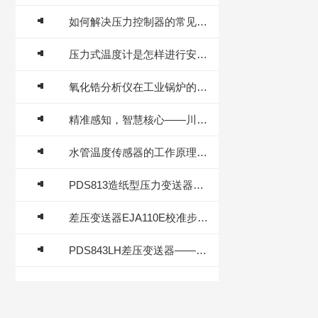
如何解决压力控制器的常见故障问题
压力式温度计是怎样进行安装的
氧化锆分析仪在工业锅炉的应用
精准感知，智慧核心——川仪PDS压力变送器赋能工业自动化
水管温度传感器的工作原理与应用场景
PDS813造纸型压力变送器的平膜传感原理与制浆造纸全流程应用
差压变送器EJA110E校准步骤详解
PDS843LH差压变送器——高静压工况下的微差压“精准辨析者”