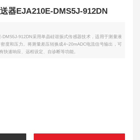
EJA210E-DMS5J-912DN
E-DMS5J-912DN采用单晶硅谐振式传感器技术，适用于测量液
密度和压力。将测量差压转换成4~20mADC电流信号输出，可
有快速响应、远程设定、自诊断等功能。