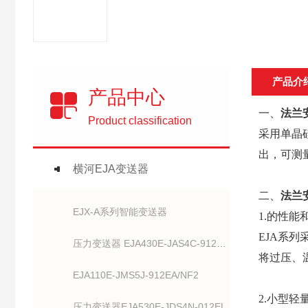
产品介
产品中心
一、
法兰
Product classification
采用单晶硅
出，可测
横河EJA变送器
二、
法兰
EJX-A系列智能变送器
1.的性能
EJA系
压力变送器 EJA430E-JAS4C-912NN
将过压、
EJA110E-JMS5J-912EA/NF2
2.小型轻
压力变送器EJA530E-JDS4N-012EL