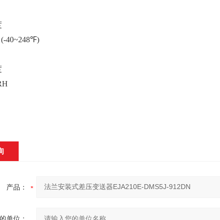
度
 (-40~248℉)
度
RH
询
产品：
的单位：