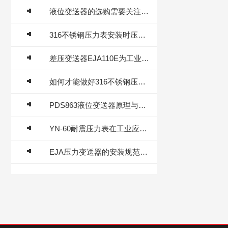
液位变送器的选购需要关注哪些方面
316不锈钢压力表安装时压力测点的选择很重要
差压变送器EJA110E为工业智能化升级注入强劲动力
如何才能做好316不锈钢压力表的防腐工作？
PDS863液位变送器原理与工业储罐液位测量应用
YN-60耐震压力表在工业应用中的重要性与技术特点
EJA压力变送器的安装规范、零点校准与量程迁移理想实践